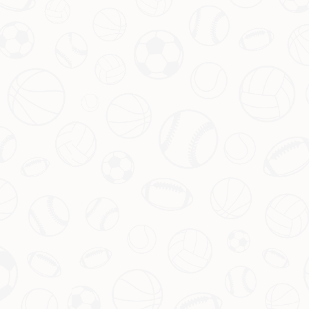
Admin
2026-08-07
伊尔迪兹：比赛让我振
奋，未来全力迎战曼城
带动
在绿茵赛场上，每一个胜利背后不
仅凝聚了球员的努力，更为下一步
迎来
的挑战奠定了良好的基础。年轻球
电
员伊尔迪兹（Yıldız）在上一场比
成为
赛中表现出色，并且明确表示，他
象。
对团队的整体表现感到满意，同时
视频
也将全力以赴投入到面对曼城这一
热度
关键赛事中的准备工作。这种务
轻观
实、充满斗志的态度无疑成为足球
蓬勃
界的一大亮点。