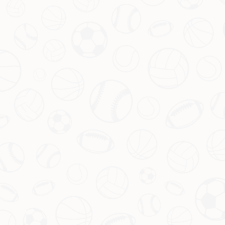
dmin
2026-08-07
Admin
2026-08-07
流言板]DRG发声：从失
电竞节目热度高涨，
到决赛，礼炮声响奏响
周边内容产业链发展
利乐章
引言：电竞热潮席卷，产业链
新机遇 近年来，电子竞技（
竞的世界里，每一场比赛都是
竞）已不再是小众娱乐，而是
热血的较量，每一次逆袭都令
全球范围内备受瞩目的文化现
潮澎湃。近日，DRG战队的一
从直播平台上的赛事转播到短
文引发了广泛关注：“从败决
平台的精彩集锦，电竞节目的
了决赛舞台，让礼炮轰鸣成胜
持续攀升，不仅吸引了大量年
终章。”这句话不仅展现了
众，更推动了周边内容产业的
G从失败中崛起的坚韧，也点燃