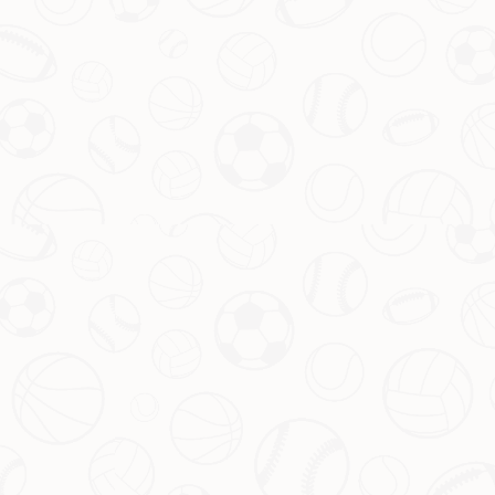
综
的
的格
这一
案例展示