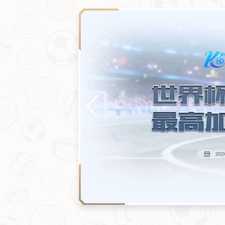
关于Xingkong星空体育
联系我们
网站首页
关于Xingk
Admin
2026-04-08T02:35:04+08:00
新闻资讯
中超首轮展望：海港力争开门红
引言：新赛季揭幕战 谁能抢占先机
随着新赛季中超联赛的临近，球迷
海海港将在主场力争开门红，而北
为联赛的开端，每支球队都希望以