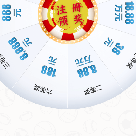
包括调整训练强度、制定合理的人员轮换计
天赋
中站稳脚跟。
格局
[流
心理博弈
声响
在本轮比赛中的处境截然不同。海港坐拥天时
电竞
，让他们在心理层面占据一定优势。而对于国
发展
胜环境带来的不利影响。两场比赛的结果，不
伊尔
到球队在新赛季初期的士气。
曼城
发挥进攻火力，利用边路突破撕开对手防线；
免因体能下降而出现失误。此外，两队的心理
面对关键节点时，谁能更沉着冷静，谁就更有
足够热血