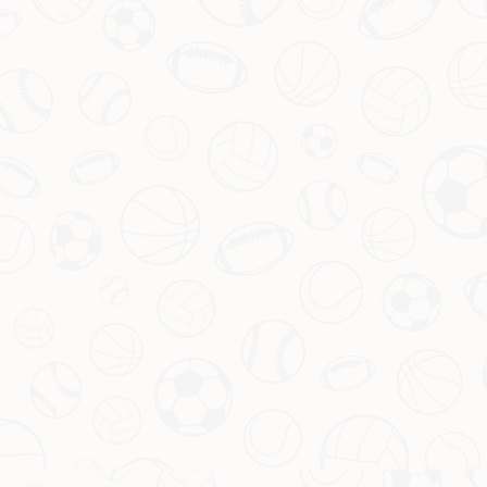
G28 Entertainment
相关新闻